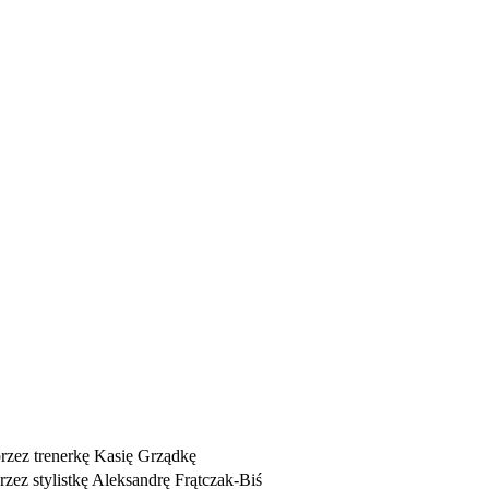
przez trenerkę Kasię Grządkę
zez stylistkę Aleksandrę Frątczak-Biś